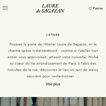
et
passer
Panier
au
contenu
L'ATELIER
Poussez la porte de l’Atelier Laure de Sagazan, et le
PARIS
charme opère instantanément : comme si l’atelier tout
entier vous apprivoisait, attisant votre curiosité. Niché
au coeur du Xe arrondissement de Paris à l'abri des
L'ATELIER
tumultes de la rue, découvrez le lieu où tant de mains
SAVOIR-FAIRE SUR-MESURE
PORTRAIT
oeuvrent pour confectionner
...
POINT DE VENTE
JOURNAL
Voir plus
PRENDRE RENDEZ-VOUS
FAQ
CGV
GUIDE DES TAILLES
MENTION LÉGALES